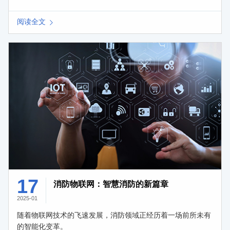
阅读全文
17
消防物联网：智慧消防的新篇章‌
2025-01
随着物联网技术的飞速发展，消防领域正经历着一场前所未有
的智能化变革。