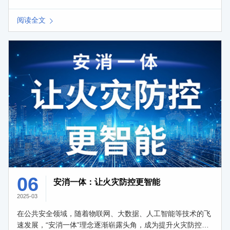
阅读全文
06
安消一体：让火灾防控更智能
2025-03
在公共安全领域，随着物联网、大数据、人工智能等技术的飞
速发展，“安消一体”理念逐渐崭露头角，成为提升火灾防控智