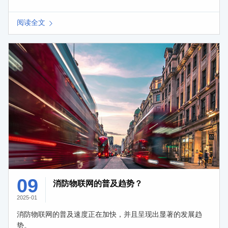
阅读全文
09
消防物联网的普及趋势？
2025-01
消防物联网的普及速度正在加快，并且呈现出显著的发展趋
势‌。