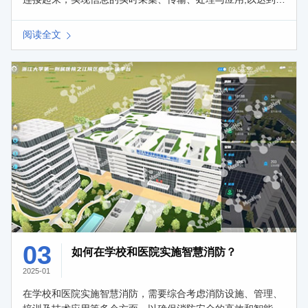
连接起来，实现信息的实时采集、传输、处理与应用,以达到远
程监控、数据采集、智能分析和远程控制的目的‌。
阅读全文
03
如何在学校和医院实施智慧消防？
2025-01
在学校和医院实施智慧消防，需要综合考虑消防设施、管理、