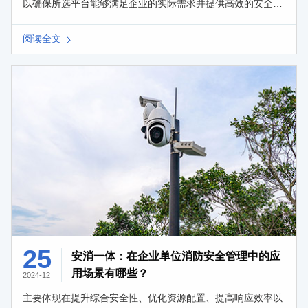
以确保所选平台能够满足企业的实际需求并提供高效的安全管
理。
阅读全文
25
安消一体：在企业单位消防安全管理中的应
用场景有哪些？
2024-12
主要体现在提升综合安全性、优化资源配置、提高响应效率以