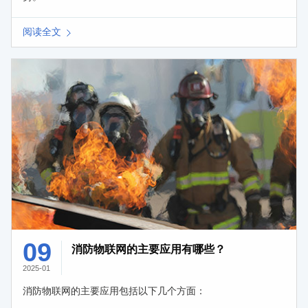
阅读全文
09
消防物联网的主要应用有哪些？
2025-01
消防物联网的主要应用包括以下几个方面：