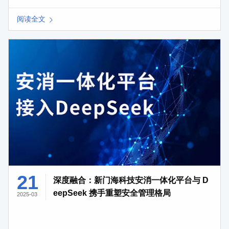
阅读全文
21
深度融合：新门海科技安消一体化平台与 D
eepSeek 携手重塑安全管理格局
2025-03