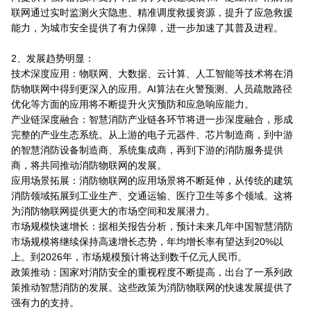
联网通过实时监测火灾隐患、精准调度救援资源，提升了应急救援
能力，为城市安全提供了有力保障，进一步加速了其普及进程‌。
‌2、发展趋势明显‌：
‌技术深度应用‌：物联网、大数据、云计算、人工智能等技术将在消
防物联网中得到更深入的应用。AI算法在火警预测、人员疏散路径
优化等方面的应用将不断提升火灾预防和应急响应能力‌。
‌产业链深度融合‌：智慧消防产业链各环节将进一步深度融合，形成
完整的产业生态系统。从上游的电子元器件、芯片制造商，到中游
的智慧消防设备制造商、系统集成商，再到下游的消防服务提供
商，将共同推动消防物联网的发展‌。
‌应用场景拓展‌：消防物联网的应用场景将不断延伸，从传统的建筑
消防领域拓展到工业生产、交通运输、医疗卫生等多个领域。这将
为消防物联网提供更大的市场空间和发展潜力‌。
‌市场规模快速增长‌：据相关报告分析，预计未来几年中国智慧消防
市场规模将继续保持高速增长态势，年均增长率有望达到20%以
上。到2026年，市场规模预计将达到数千亿元人民币‌。
‌政策推动‌：国家对消防安全的重视程度不断提高，出台了一系列政
策推动智慧消防的发展。这些政策为消防物联网的快速发展提供了
强有力的支持‌。